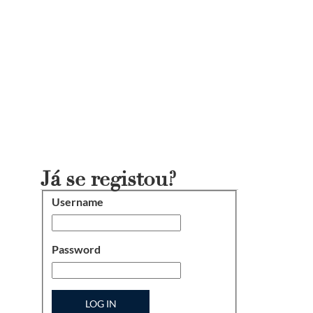
Já se registou?
Username
Login
Password
LOG IN