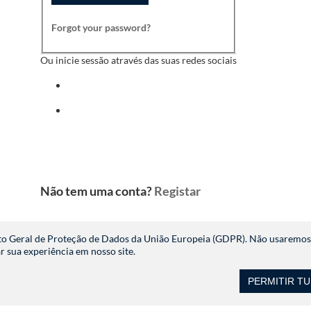
Forgot your password?
Ou inicie sessão através das suas redes sociais
Iniciar sessão com facebook
Iniciar sessão com indeed
Não tem uma conta?
Registar
ento Geral de Proteção de Dados da União Europeia (GDPR). Não usaremo
 sua experiência em nosso site.
PERMITIR T