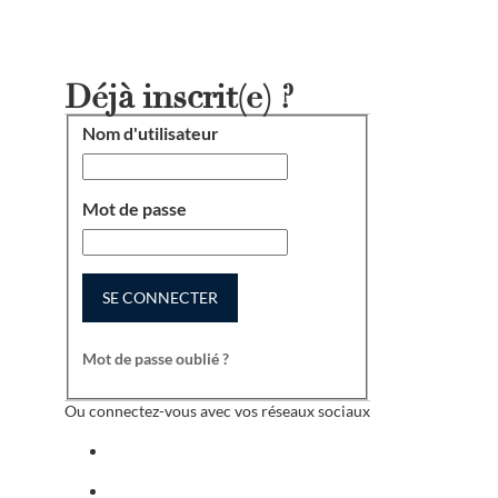
Déjà inscrit(e) ?
Nom d'utilisateur
Connexion
Mot de passe
SE CONNECTER
Mot de passe oublié ?
Ou connectez-vous avec vos réseaux sociaux
Se connecter avec facebook
Se connecter avec indeed