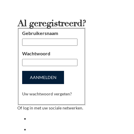
Al geregistreerd?
Gebruikersnaam
Aanmelden
Wachtwoord
AANMELDEN
Uw wachtwoord vergeten?
Of log in met uw sociale netwerken.
Aanmelden met facebook
Aanmelden met indeed