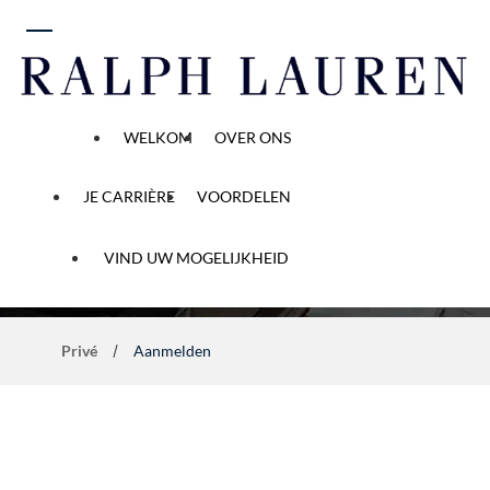
r naar inhoud
WELKOM
OVER ONS
JE CARRIÈRE
VOORDELEN
Carrièremogelijkheden
VIND UW MOGELIJKHEID
Privé
Aanmelden