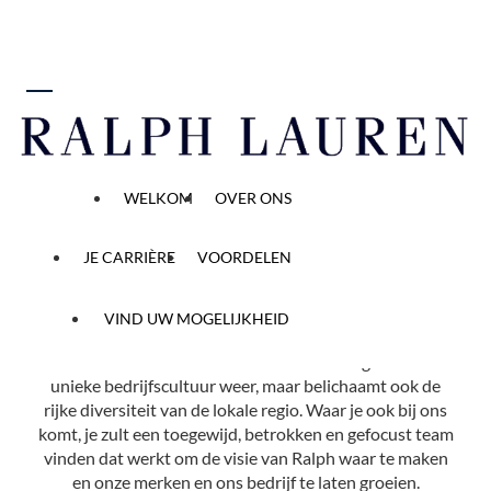
 naar inhoud
Your career starts here
WELKOM
OVER ONS
Privé
Alle openstaande vacatures
JE CARRIÈRE
VOORDELEN
VIND UW MOGELIJKHEID
Ralph Lauren heeft meer dan 40 kantoren in 14 landen
over de hele wereld. Elk van onze locaties geeft onze
unieke bedrijfscultuur weer, maar belichaamt ook de
rijke diversiteit van de lokale regio. Waar je ook bij ons
komt, je zult een toegewijd, betrokken en gefocust team
vinden dat werkt om de visie van Ralph waar te maken
en onze merken en ons bedrijf te laten groeien.