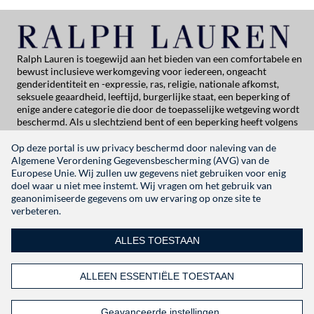
Ralph Lauren is toegewijd aan het bieden van een comfortabele en
bewust inclusieve werkomgeving voor iedereen, ongeacht
genderidentiteit en -expressie, ras, religie, nationale afkomst,
seksuele geaardheid, leeftijd, burgerlijke staat, een beperking of
enige andere categorie die door de toepasselijke wetgeving wordt
beschermd. Als u slechtziend bent of een beperking heeft volgens
de Americans with Disabilities Act of een vergelijkbare wet, en u
mogelijke aanpassingen met betrekking tot het solliciteren bij
Op deze portal is uw privacy beschermd door naleving van de
Ralph Lauren wilt bespreken, neem dan contact op met Global
Algemene Verordening Gegevensbescherming (AVG) van de
People Practices via
globalpeoplepractices@ralphlauren.com
Europese Unie. Wij zullen uw gegevens niet gebruiken voor enig
Voor alle andere vragen over applicatieondersteuning kunt u
doel waar u niet mee instemt. Wij vragen om het gebruik van
contact opnemen met
rl-careersitehelp@ralphlauren.com
geanonimiseerde gegevens om uw ervaring op onze site te
verbeteren.
Privacyverklaring
|
Gebruiksvoorwaarden |
|
Manage Cookie Settings
ALLES TOESTAAN
RALPHLAUREN.COM
ALLEEN ESSENTIËLE TOESTAAN
VOLG ONS
Geavanceerde instellingen