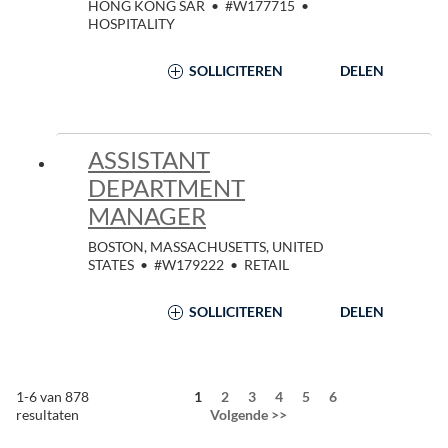
HONG KONG SAR
•
#W177715
•
HOSPITALITY
SOLLICITEREN
DELEN
ASSISTANT
DEPARTMENT
MANAGER
BOSTON, MASSACHUSETTS, UNITED
STATES
•
#W179222
•
RETAIL
SOLLICITEREN
DELEN
Pagina
1-6 van 878
1
2
3
4
5
6
resultaten
Volgende >>