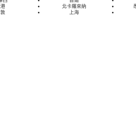
香港
北卡羅來納
倫敦
上海