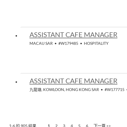
ASSISTANT CAFE MANAGER
MACAU SAR
•
#W179485
•
HOSPITALITY
ASSISTANT CAFE MANAGER
九龍塘, KOWLOON, HONG KONG SAR
•
#W177715
頁面
1-6 的 905 結果
1
2
3
4
5
6
下一頁 >>