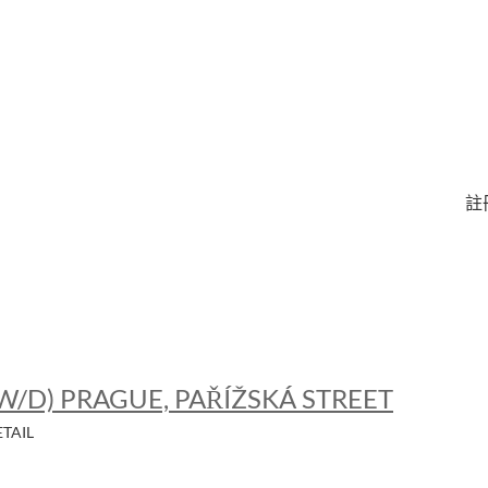
註
/W/D) PRAGUE, PAŘÍŽSKÁ STREET
ETAIL