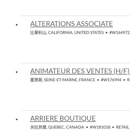
ALTERATIONS ASSOCIATE
比華利山, CALIFORNIA, UNITED STATES
•
#W164972
ANIMATEUR DES VENTES (H/F) -
塞里斯, SEINE-ET-MARNE, FRANCE
•
#W176944
•
R
ARRIERE BOUTIQUE
米拉貝爾, QUEBEC, CANADA
•
#W181018
•
RETAIL