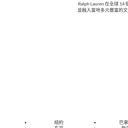
Ralph Lauren 
並融入當地多元豐富的文
紐約
巴
东京
新