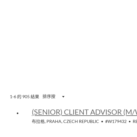
排序按
1-6 的 905 結果
(SENIOR) CLIENT ADVISOR (M
布拉格, PRAHA, CZECH REPUBLIC
•
#W179432
•
R