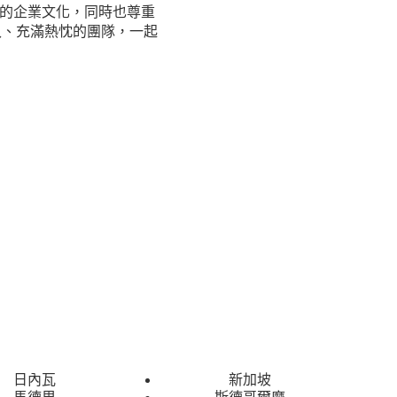
們獨特的企業文化，同時也尊重
入、充滿熱忱的團隊，一起
日內瓦
新加坡
馬德里
斯德哥爾摩