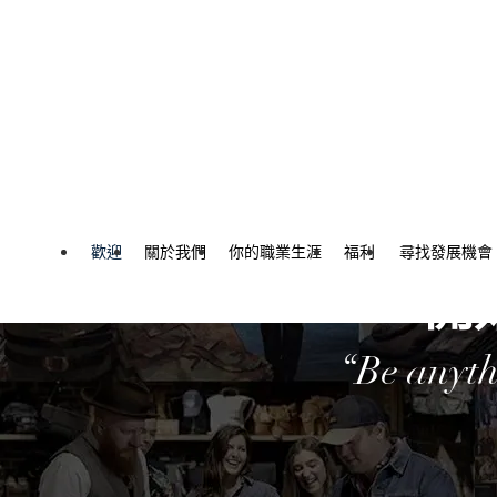
內容
歡迎
關於我們
你的職業生涯
福利
尋找發展機會
開始
“Be anyth