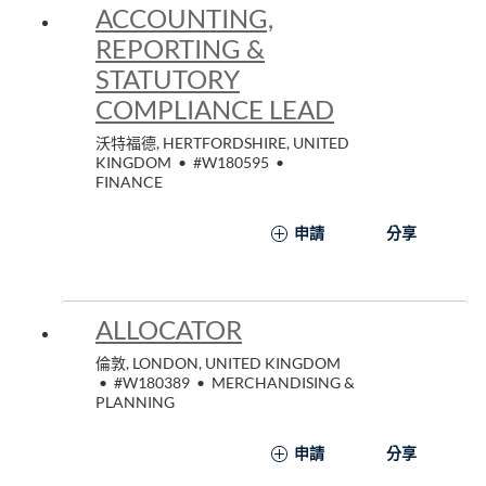
ACCOUNTING,
REPORTING &
STATUTORY
COMPLIANCE LEAD
沃特福德, HERTFORDSHIRE, UNITED
KINGDOM
•
#W180595
•
FINANCE
申請
分享
ALLOCATOR
倫敦, LONDON, UNITED KINGDOM
•
#W180389
•
MERCHANDISING &
PLANNING
申請
分享