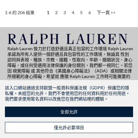
頁面
1-6 的 206 結果
1
2
3
4
5
6
下一頁 >>
Ralph Lauren 致力於打造舒適且真正包容的工作環境 Ralph Lauren
承諾為所有人提供一個舒適且具包容性的工作環境，無論其 性別
認同與表現、種族、宗教、國籍、性取向、年齡、婚姻狀況、身心
障礙，或任何受適用法律保護的身份類別，我們都一視同仁。若您
因 視覺障礙 或 其他符合《美國身心障礙法》（ADA）或相關法律
所規範的身心障礙，希望就 應徵 Ralph Lauren 工作時可能需要的
協助 進行討論，請聯繫：📧 Global People Practices
globalpeoplepractices@ralphlauren.com
該入口網站通過支持歐盟一般資料保護法規（GDPR）保護您的隱
如需其他應徵相關協助，請聯繫：📧 RL Career Site Support
rl-
私權。未經您的允許，我們不會使用您的任何資料用於任何用途。
careersitehelp@ralphlauren.com
我們要求使用匿名資料以改進您在我們網站裡的體驗。
隐私权声明
|
使用条款
|
Manage Cookie Settings
全部允許
RALPHLAUREN.COM
僅允許必要項目
關注我們