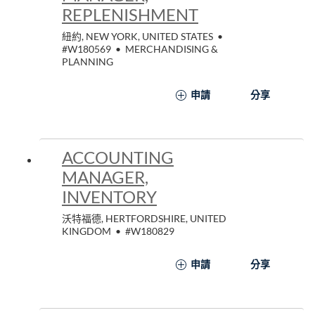
REPLENISHMENT
紐約, NEW YORK, UNITED STATES
•
#W180569
•
MERCHANDISING &
PLANNING
申請
分享
ACCOUNTING
MANAGER,
INVENTORY
沃特福德, HERTFORDSHIRE, UNITED
KINGDOM
•
#W180829
申請
分享