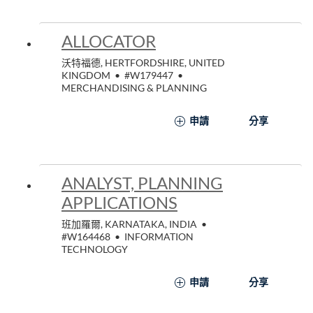
ALLOCATOR
沃特福德, HERTFORDSHIRE, UNITED
KINGDOM
•
#W179447
•
MERCHANDISING & PLANNING
申請
分享
ANALYST, PLANNING
APPLICATIONS
班加羅爾, KARNATAKA, INDIA
•
#W164468
•
INFORMATION
TECHNOLOGY
申請
分享