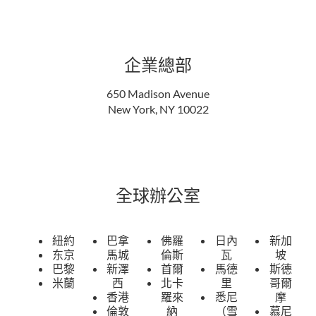
企業總部
650 Madison Avenue
New York, NY 10022
全球辦公室
紐約
巴拿
佛羅
日內
新加
东京
馬城
倫斯
瓦
坡
巴黎
新澤
首爾
馬德
斯德
米蘭
西
北卡
里
哥爾
香港
羅來
悉尼
摩
倫敦
納
（雪
慕尼