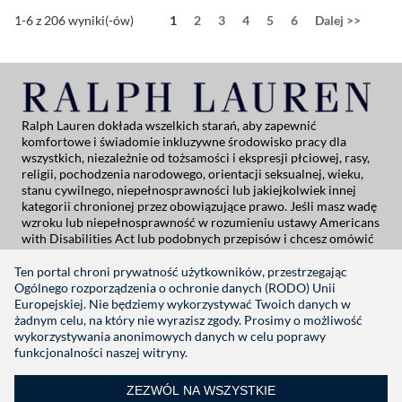
Strona
1-6 z 206 wyniki(-ów)
1
2
3
4
5
6
Dalej >>
Ralph Lauren dokłada wszelkich starań, aby zapewnić
komfortowe i świadomie inkluzywne środowisko pracy dla
wszystkich, niezależnie od tożsamości i ekspresji płciowej, rasy,
religii, pochodzenia narodowego, orientacji seksualnej, wieku,
stanu cywilnego, niepełnosprawności lub jakiejkolwiek innej
kategorii chronionej przez obowiązujące prawo. Jeśli masz wadę
wzroku lub niepełnosprawność w rozumieniu ustawy Americans
with Disabilities Act lub podobnych przepisów i chcesz omówić
możliwe dostosowania związane z aplikowaniem o pracę w Ralph
Lauren, skontaktuj się z Global People Practices:
Ten portal chroni prywatność użytkowników, przestrzegając
globalpeoplepractices@ralphlauren.com
Ogólnego rozporządzenia o ochronie danych (RODO) Unii
W przypadku wszystkich pozostałych pytań dotyczących wsparcia
Europejskiej. Nie będziemy wykorzystywać Twoich danych w
w procesie aplikowania prosimy o kontakt pod adresem
rl-
żadnym celu, na który nie wyrazisz zgody. Prosimy o możliwość
careersitehelp@ralphlauren.com
.
wykorzystywania anonimowych danych w celu poprawy
funkcjonalności naszej witryny.
Polityka prywatności
|
Warunki korzystania
|
Manage Cookie Settings
ZEZWÓL NA WSZYSTKIE