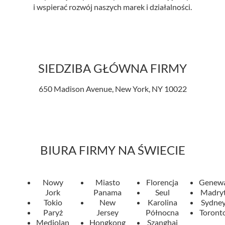
i wspierać rozwój naszych marek i działalności.
SIEDZIBA GŁÓWNA FIRMY
650 Madison Avenue, New York, NY 10022
BIURA FIRMY NA ŚWIECIE
Nowy
Miasto
Florencja
Genew
Jork
Panama
Seul
Madry
Tokio
New
Karolina
Sydne
Paryż
Jersey
Północna
Toront
Mediolan
Hongkong
Szanghaj