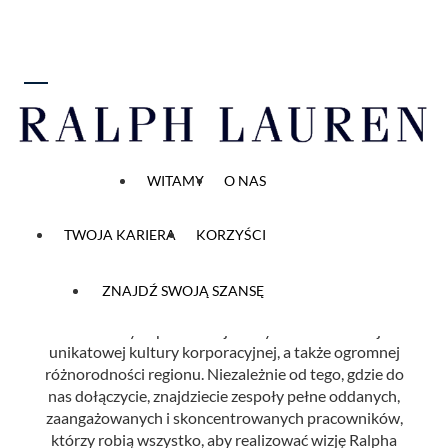
 do zawartości
Your career starts here
WITAMY
O NAS
Prywatny
Wszystkie otwarte stanowiska
TWOJA KARIERA
KORZYŚCI
ZNAJDŹ SWOJĄ SZANSĘ
Ralph Lauren ma ponad 40 biur w 14 krajach świata.
Każda z tych placówek jest wyrażeniem naszej
unikatowej kultury korporacyjnej, a także ogromnej
różnorodności regionu. Niezależnie od tego, gdzie do
nas dołączycie, znajdziecie zespoły pełne oddanych,
zaangażowanych i skoncentrowanych pracowników,
którzy robią wszystko, aby realizować wizję Ralpha