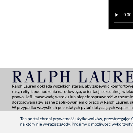
Ralph Lauren dokłada wszelkich starań, aby zapewnić komfortowe i
rasy, religii, pochodzenia narodowego, orientacji seksualnej, wie
prawo. Jeśli masz wadę wzroku lub niepełnosprawność w rozumie
dostosowania związane z aplikowaniem o pracę w Ralph Lauren, sko
W przypadku wszystkich pozostałych pytań dotyczących wsparcia
Polityka prywatności
|
Warunki korzystania
|
Manage Cookie Se
Ten portal chroni prywatność użytkowników, przestrzegając
na który nie wyrazisz zgody. Prosimy o możliwość wykorzyst
RALPHLAUREN.COM