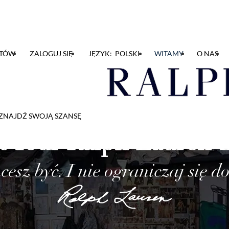
NTÓW
ZALOGUJ SIĘ
JĘZYK: POLSKI
WITAMY
O NAS
ZNAJDŹ SWOJĄ SZANSĘ
t Your Ralph Lauren 
esz być. I nie ograniczaj się 