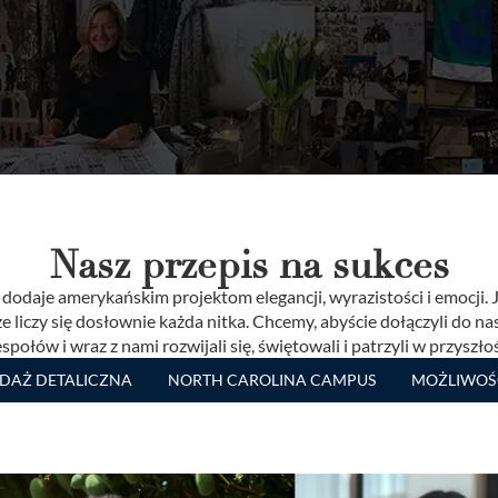
Nasz przepis na sukces
dodaje amerykańskim projektom elegancji, wyrazistości i emocji. J
że liczy się dosłownie każda nitka. Chcemy, abyście dołączyli do n
społów i wraz z nami rozwijali się, świętowali i patrzyli w przyszło
DAŻ DETALICZNA
NORTH CAROLINA CAMPUS
MOŻLIWOŚ