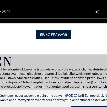
BIURO PRASOWE
 świadomie inkluzywne środowisko pracy dla wszystkich, niezależnie od 
ku, stanu cywilnego, niepełnosprawności lub jakiejkolwiek innej kategorii
niu ustawy Americans with Disabilities Act lub podobnych przepisów i
ntaktuj się z Global People Practices:
globalpeoplepractices@ralphlau
 w procesie aplikowania prosimy o kontakt pod adresem
rl-careersitehe
ttings
 Ogólnego rozporządzenia o ochronie danych (RODO) Unii Europejskiej.
ywania anonimowych danych w celu poprawy funkcjonalności naszej witr
ŚLEDŹ NAS