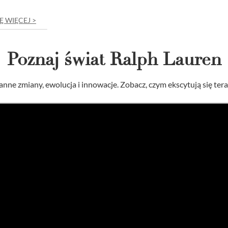
Ę WIĘCEJ >
Poznaj świat Ralph Lauren
anne zmiany, ewolucja i innowacje. Zobacz, czym ekscytują się te