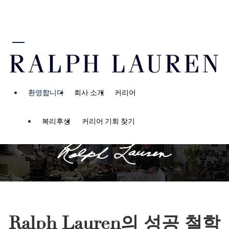
로 넘어가기
Start Your Ralph Lauren
Story
Be anything you
환영합니다
회사 소개
커리어
want to be. And
be many things.
복리후생
커리어 기회 찾기
Ralph Lauren의 성공 철학