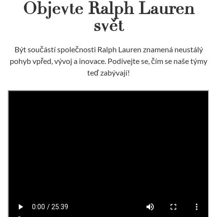
Objevte Ralph Lauren
svět
Být součástí společnosti Ralph Lauren znamená neustálý
pohyb vpřed, vývoj a inovace. Podívejte se, čím se naše týmy
teď zabývají!