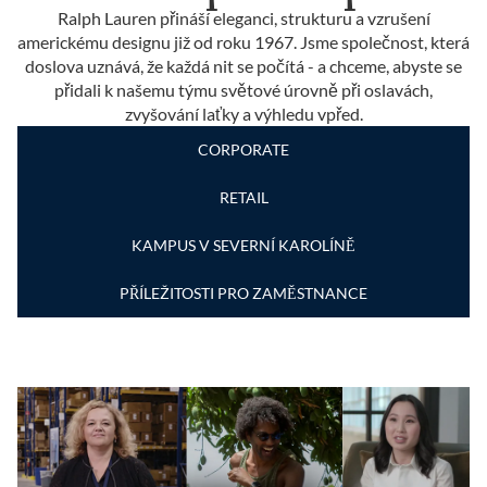
Ralph Lauren přináší eleganci, strukturu a vzrušení
americkému designu již od roku 1967. Jsme společnost, která
doslova uznává, že každá nit se počítá - a chceme, abyste se
přidali k našemu týmu světové úrovně při oslavách,
zvyšování laťky a výhledu vpřed.
CORPORATE
RETAIL
KAMPUS V SEVERNÍ KAROLÍNĚ
PŘÍLEŽITOSTI PRO ZAMĚSTNANCE