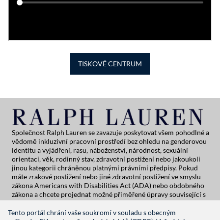
TISKOVÉ CENTRUM
Společnost Ralph Lauren se zavazuje poskytovat všem pohodlné a
vědomě inkluzivní pracovní prostředí bez ohledu na genderovou
identitu a vyjádření, rasu, náboženství, národnost, sexuální
orientaci, věk, rodinný stav, zdravotní postižení nebo jakoukoli
jinou kategorii chráněnou platnými právními předpisy. Pokud
máte zrakové postižení nebo jiné zdravotní postižení ve smyslu
zákona Americans with Disabilities Act (ADA) nebo obdobného
zákona a chcete projednat možné přiměřené úpravy související s
podáním žádosti o zaměstnání ve společnosti Ralph Lauren,
kontaktujte prosím tým Global People Practices na adrese
Tento portál chrání vaše soukromí v souladu s obecným