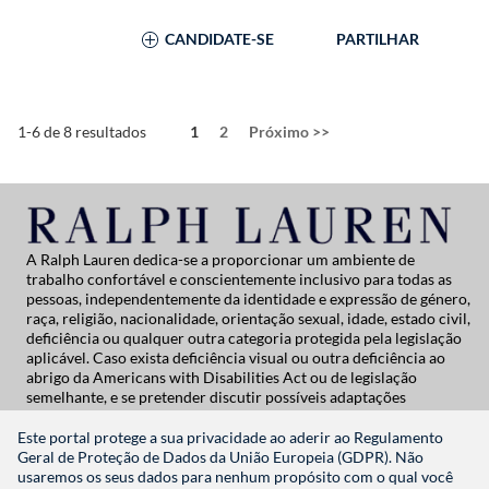
CANDIDATE-SE
PARTILHAR
Página
1-6 de 8 resultados
1
2
Próximo
>>
A Ralph Lauren dedica-se a proporcionar um ambiente de
trabalho confortável e conscientemente inclusivo para todas as
pessoas, independentemente da identidade e expressão de género,
raça, religião, nacionalidade, orientação sexual, idade, estado civil,
deficiência ou qualquer outra categoria protegida pela legislação
aplicável. Caso exista deficiência visual ou outra deficiência ao
abrigo da Americans with Disabilities Act ou de legislação
semelhante, e se pretender discutir possíveis adaptações
relacionadas com a candidatura a um emprego na Ralph Lauren,
contacte a Global People Practices através de
Este portal protege a sua privacidade ao aderir ao Regulamento
globalpeoplepractices@ralphlauren.com
Geral de Proteção de Dados da União Europeia (GDPR). Não
Para todas as outras questões de apoio relacionadas com a
usaremos os seus dados para nenhum propósito com o qual você