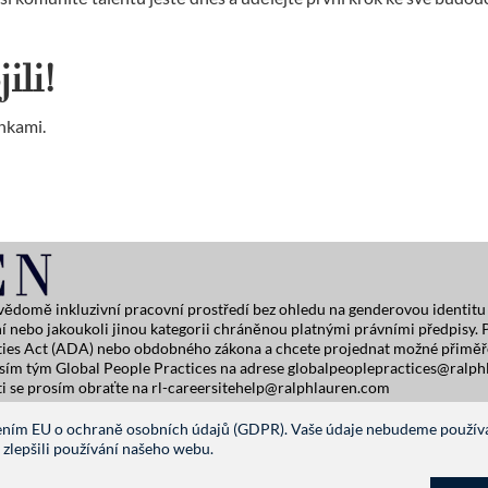
ili!
nkami.
ědomě inkluzivní pracovní prostředí bez ohledu na genderovou identitu a
žení nebo jakoukoli jinou kategorii chráněnou platnými právními předpisy
lities Act (ADA) nebo obdobného zákona a chcete projednat možné přiměř
osím tým Global People Practices na adrese
globalpeoplepractices@ralph
ti se prosím obraťte na
rl-careersitehelp@ralphlauren.com
nage Cookie Settings
zením EU o ochraně osobních údajů (GDPR). Vaše údaje nebudeme používa
lepšili používání našeho webu.
SLEDUJTE NÁS