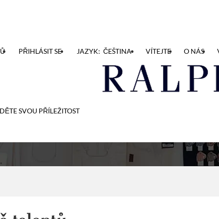
TŮ
PŘIHLÁSIT SE
JAZYK: ČEŠTINA
VÍTEJTE
O NÁS
omunitě talentů
DĚTE SVOU PŘÍLEŽITOST