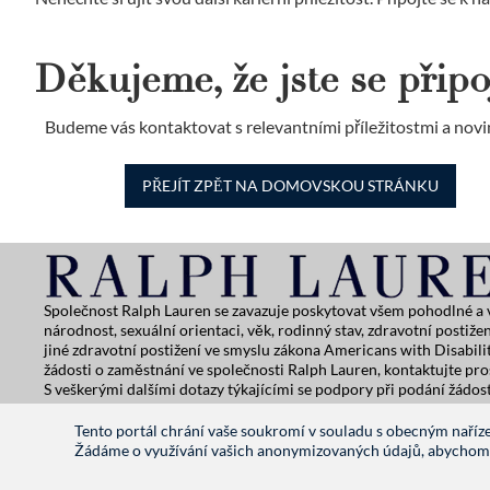
Děkujeme, že jste se připoj
Budeme vás kontaktovat s relevantními příležitostmi a novi
PŘEJÍT ZPĚT NA DOMOVSKOU STRÁNKU
Společnost Ralph Lauren se zavazuje poskytovat všem pohodlné a v
národnost, sexuální orientaci, věk, rodinný stav, zdravotní posti
jiné zdravotní postižení ve smyslu zákona Americans with Disabi
žádosti o zaměstnání ve společnosti Ralph Lauren, kontaktujte pr
S veškerými dalšími dotazy týkajícími se podpory při podání žádos
Oznámení o ochraně osobních údajů
|
Podmínky používání
|
Ma
Tento portál chrání vaše soukromí v souladu s obecným naří
Žádáme o využívání vašich anonymizovaných údajů, abychom z
RALPHLAUREN.COM