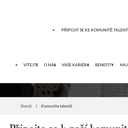
ou k obsahu
PŘIPOJIT SE KE KOMUNITĚ TALEN
Připojte se k naší k
VÍTEJTE
O NÁS
VAŠE KARIÉRA
BENEFITY
NAJ
Domů
Komunita talentů