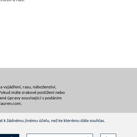
 vyjádření, rasu, náboženství,
. Pokud máte zrakové postižení nebo
ené úpravy související s podáním
lauren.com
.
t k žádnému jinému účelu, než ke kterému dáte souhlas.