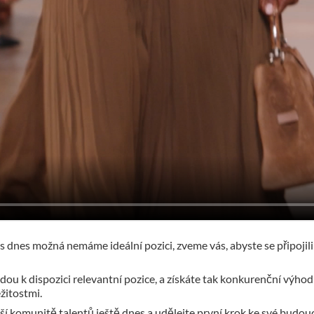
 dnes možná nemáme ideální pozici, zveme vás, abyste se připojili 
udou k dispozici relevantní pozice, a získáte tak konkurenční výho
žitostmi.
 naší komunitě talentů ještě dnes a udělejte první krok ke své budou