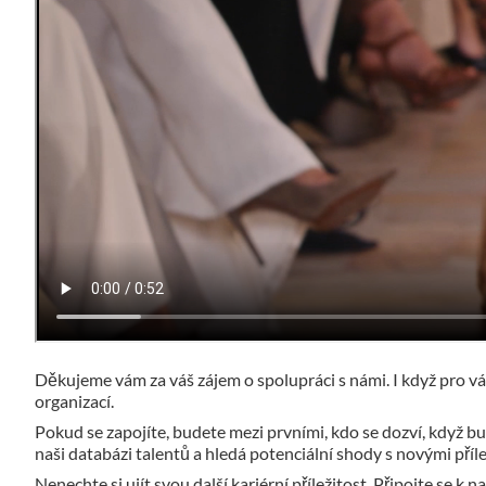
Děkujeme vám za váš zájem o spolupráci s námi. I když pro vás
organizací.
Pokud se zapojíte, budete mezi prvními, kdo se dozví, když b
naši databázi talentů a hledá potenciální shody s novými příle
Nenechte si ujít svou další kariérní příležitost. Připojte se k