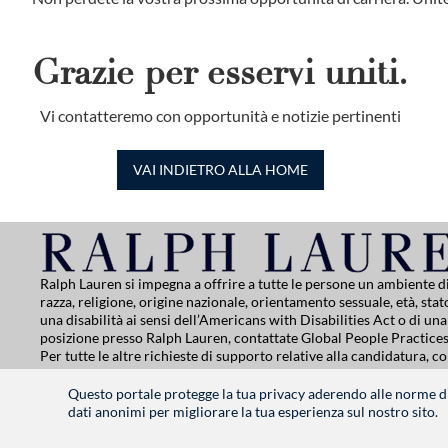
Grazie per esservi uniti.
Vi contatteremo con opportunità e notizie pertinenti
VAI INDIETRO ALLA HOME
Ralph Lauren si impegna a offrire a tutte le persone un ambiente 
razza, religione, origine nazionale, orientamento sessuale, età, stato
una disabilità ai sensi dell’Americans with Disabilities Act o di u
posizione presso Ralph Lauren, contattate Global People Practices 
Per tutte le altre richieste di supporto relative alla candidatura, c
Informativa sulla privacy
|
| Termini di utilizzo
|
Manage Cookie 
Questo portale protegge la tua privacy aderendo alle norme di
dati anonimi per migliorare la tua esperienza sul nostro sito.
RALPHLAUREN.COM