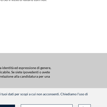
 identità ed espressione di genere,
icabile. Se siete ipovedenti o avete
 relazione alla candidatura per una
tuoi dati per scopi a cui non acconsenti. Chiediamo l'uso di