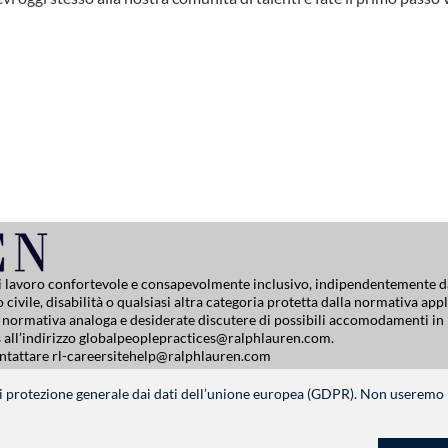
di lavoro confortevole e consapevolmente inclusivo, indipendentemente da
 civile, disabilità o qualsiasi altra categoria protetta dalla normativa appl
na normativa analoga e desiderate discutere di possibili accomodamenti in
all’indirizzo
globalpeoplepractices@ralphlauren.com
.
ontattare
rl-careersitehelp@ralphlauren.com
Settings
 protezione generale dai dati dell’unione europea (GDPR). Non useremo i 
SEGUITECI