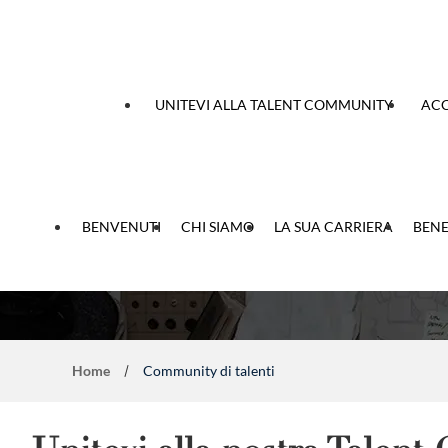
 contenuto
UNITEVI ALLA TALENT COMMUNITY
ACC
Unitevi alla nostra
BENVENUTI
CHI SIAMO
LA SUA CARRIERA
BENE
Home
Community di talenti