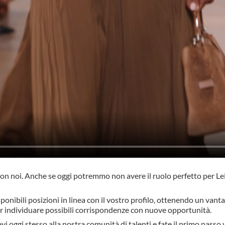
on noi. Anche se oggi potremmo non avere il ruolo perfetto per Lei,
ponibili posizioni in linea con il vostro profilo, ottenendo un vanta
er individuare possibili corrispondenze con nuove opportunità.
 oggi stesso alla nostra comunità di talenti e fate il primo passo v