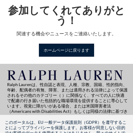
参加してくれてありがと
う！
関連する機会やニュースをご連絡いたします。
ホームページに戻ります
Ralph Laurenは、性自認と表現、人種、宗教、国籍、性的指向、
年齢、配偶者の有無、障害、または適用される法律によって保護
されるその他のカテゴリー（ ）に関係なく、すべての人に快適
で配慮の行き届いた包括的な職場環境を提供することに専心して
います。視覚に障がいがある場合、または米国障害者法
（Americans with Disabilities Act）もしくは同様の法律に基づき
何らかの障がいがある場合、 、Ralph Laurenでの採用応募に関連
する潜在的な配慮について相談したい場合は、Global People
このポータルは、EU 一般データ保護規則（GDPR）を遵守するこ
Practices（
globalpeoplepractices@ralphlauren.com
）までご連
とによってプライバシーを保護します。お客様が同意しない目的
絡ください。
でお客様のデータを使用することはありません。我々のサイトで