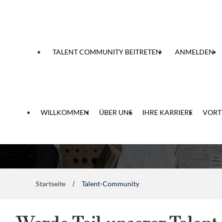
um Inhalt
TALENT COMMUNITY BEITRETEN
ANMELDEN
Werde Teil unserer
WILLKOMMEN
ÜBER UNS
IHRE KARRIERE
VORT
Startseite
Talent-Community