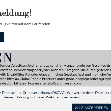
meldung!
euigkeiten auf dem Laufenden.
K
lusives Arbeitsumfeld für alle zu schaffen – unabhängig von Geschlechtsi
ilienstand, Behinderung oder jeder anderen Kategorie, die durch geltende
 with Disabilities Act oder eines ähnlichen Gesetzes hast und möglich
ich bitte an Global People Practices unter
globalpeoplepractices@ralp
nde dich bitte an
rl-careersitehelp@ralphlauren.com
.
nstellungen verwalten
 der Datenschutz-Grundverordnung (DSGVO). Wir werden deine Daten zu 
 deine Erfahrung mit dieser Website zu verbessern.
FOLGE UNS
ALLE AKZEPTIEREN