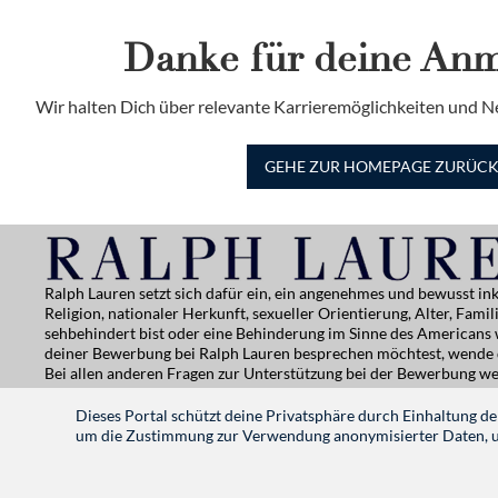
Danke für deine An
Wir halten Dich über relevante Karrieremöglichkeiten und N
GEHE ZUR HOMEPAGE ZURÜC
Ralph Lauren setzt sich dafür ein, ein angenehmes und bewusst ink
Religion, nationaler Herkunft, sexueller Orientierung, Alter, Fam
sehbehindert bist oder eine Behinderung im Sinne des Americans
deiner Bewerbung bei Ralph Lauren besprechen möchtest, wende d
Bei allen anderen Fragen zur Unterstützung bei der Bewerbung we
Hinweis zum Datenschutz |
|
Nutzungsbedingungen
|
Cookie-Ei
Dieses Portal schützt deine Privatsphäre durch Einhaltung
um die Zustimmung zur Verwendung anonymisierter Daten, um
RALPHLAUREN.COM