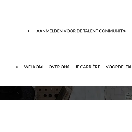
aar inhoud
AANMELDEN VOOR DE TALENT COMMUNITY
WELKOM
OVER ONS
JE CARRIÈRE
VOORDELEN
Tijdelijk
wachtwoord
is
verlopen