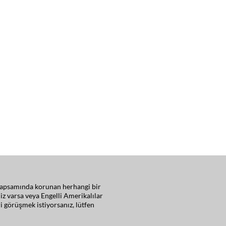
ar kapsamında korunan herhangi bir
iz varsa veya Engelli Amerikalılar
i görüşmek istiyorsanız, lütfen