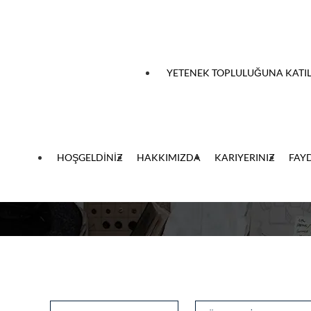
 atlayın
YETENEK TOPLULUĞUNA KATIL
HOŞGELDİNİZ
HAKKIMIZDA
KARIYERINIZ
FAY
Özgeçmişi yapıştır
CV'yi daha sonra yükle