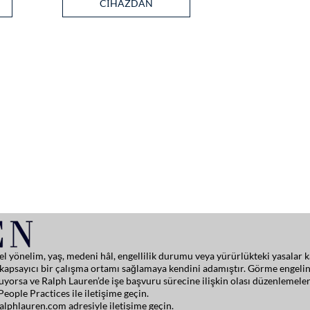
N
CIHAZDAN
ok’tan CV yükleyin
deed’den CV yükleyin
Dropbox’tan CV yükleyin
LinkedIn’den CV yükleyin
cinsel yönelim, yaş, medeni hâl, engellilik durumu veya yürürlükteki yasal
de kapsayıcı bir çalışma ortamı sağlamaya kendini adamıştır. Görme engelin
yorsa ve Ralph Lauren’de işe başvuru sürecine ilişkin olası düzenlemeler
eople Practices ile iletişime geçin.
ralphlauren.com
adresiyle iletişime geçin.