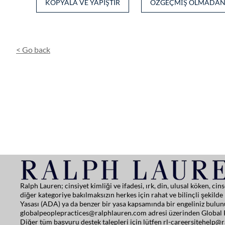
KOPYALA VE YAPIŞTIR
ÖZGEÇMIŞ OLMADA
Facebo
In
<
Go back
Ralph Lauren; cinsiyet kimliği ve ifadesi, ırk, din, ulusal köken, 
diğer kategoriye bakılmaksızın herkes için rahat ve bilinçli şekil
Yasası (ADA) ya da benzer bir yasa kapsamında bir engeliniz bulunu
globalpeoplepractices@ralphlauren.com
adresi üzerinden Global P
Diğer tüm başvuru destek talepleri için lütfen
rl-careersitehelp@