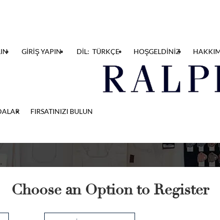
IN
GİRİŞ YAPIN
DİL: TÜRKÇE
HOŞGELDİNİZ
HAKKI
Kaydolun
DALAR
FIRSATINIZI BULUN
Choose an Option to Register
yin
CV dosyasını yükle