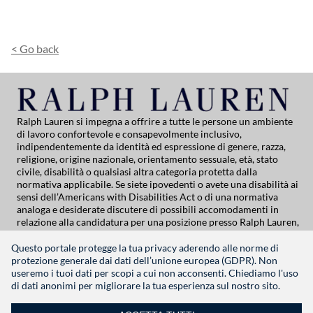
Caricare il CV da Dropbox
Caricare il CV da LinkedIn
<
Go back
Ralph Lauren si impegna a offrire a tutte le persone un ambiente
di lavoro confortevole e consapevolmente inclusivo,
indipendentemente da identità ed espressione di genere, razza,
religione, origine nazionale, orientamento sessuale, età, stato
civile, disabilità o qualsiasi altra categoria protetta dalla
normativa applicabile. Se siete ipovedenti o avete una disabilità ai
sensi dell’Americans with Disabilities Act o di una normativa
analoga e desiderate discutere di possibili accomodamenti in
relazione alla candidatura per una posizione presso Ralph Lauren,
contattate Global People Practices all’indirizzo
globalpeoplepractices@ralphlauren.com
.
Questo portale protegge la tua privacy aderendo alle norme di
Per tutte le altre richieste di supporto relative alla candidatura,
protezione generale dai dati dell’unione europea (GDPR). Non
contattare
rl-careersitehelp@ralphlauren.com
useremo i tuoi dati per scopi a cui non acconsenti. Chiediamo l'uso
di dati anonimi per migliorare la tua esperienza sul nostro sito.
Informativa sulla privacy
|
| Termini di utilizzo
|
Manage Cookie Settings