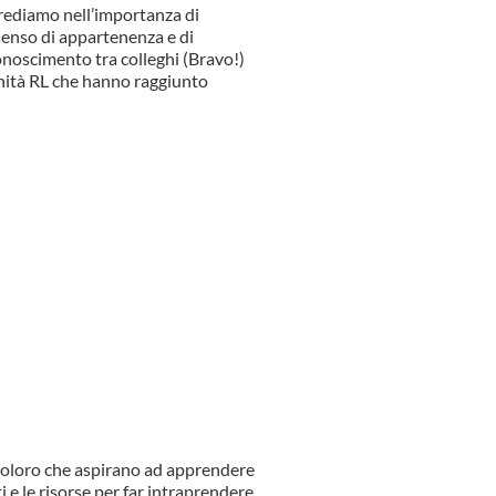
crediamo nell’importanza di
 senso di appartenenza e di
onoscimento tra colleghi (Bravo!)
unità RL che hanno raggiunto
 coloro che aspirano ad apprendere
 e le risorse per far intraprendere