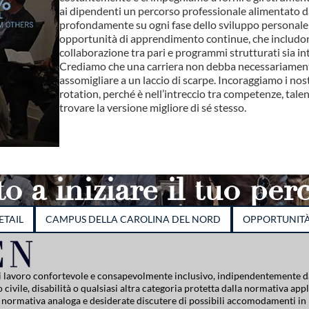
ai dipendenti un percorso professionale alimentato d
profondamente su ogni fase dello sviluppo personale 
opportunità di apprendimento continue, che includo
collaborazione tra pari e programmi strutturati sia int
Crediamo che una carriera non debba necessariament
assomigliare a un laccio di scarpe. Incoraggiamo i nos
rotation, perché è nell’intreccio tra competenze, tale
trovare la versione migliore di sé stesso.
o a iniziare il tuo per
ETAIL
CAMPUS DELLA CAROLINA DEL NORD
OPPORTUNITÀ 
di lavoro confortevole e consapevolmente inclusivo, indipendentemente da
 civile, disabilità o qualsiasi altra categoria protetta dalla normativa appl
na normativa analoga e desiderate discutere di possibili accomodamenti in