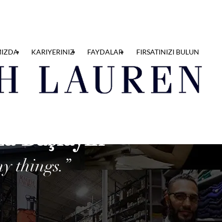
MIZDA
KARIYERINIZ
FAYDALAR
FIRSATINIZI BULUN
a Başlayın
y things.”