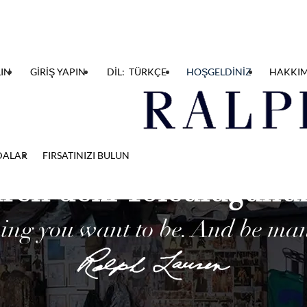
IN
GİRİŞ YAPIN
DİL: TÜRKÇE
HOŞGELDİNİZ
HAKKI
DALAR
FIRSATINIZI BULUN
ren’deki Yolculuğunuz
ing you want to be. And be man