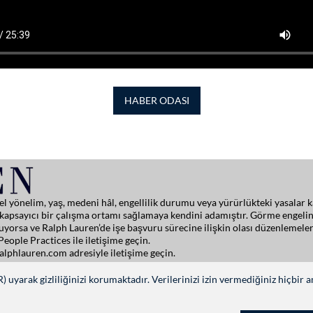
HABER ODASI
cinsel yönelim, yaş, medeni hâl, engellilik durumu veya yürürlükteki yasal
de kapsayıcı bir çalışma ortamı sağlamaya kendini adamıştır. Görme engelin
yorsa ve Ralph Lauren’de işe başvuru sürecine ilişkin olası düzenlemeler
eople Practices ile iletişime geçin.
ralphlauren.com
adresiyle iletişime geçin.
uyarak gizliliğinizi korumaktadır. Verilerinizi izin vermediğiniz hiçbir 
BİZİ TAKİP EDİN