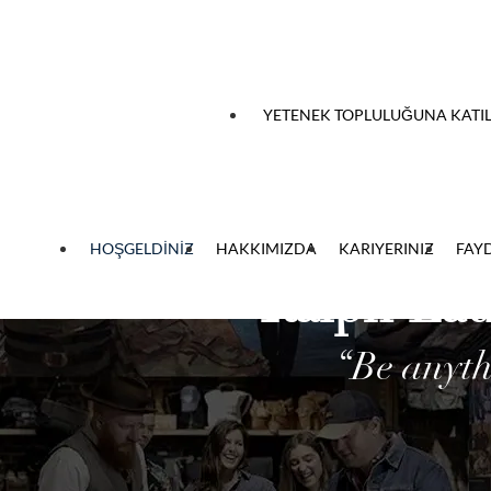
 atlayın
YETENEK TOPLULUĞUNA KATIL
HOŞGELDİNİZ
HAKKIMIZDA
KARIYERINIZ
FAY
Ralph Lau
“Be anyth