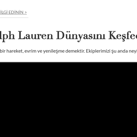
LGI EDININ >
lph Lauren Dünyasını Keşfe
bir hareket, evrim ve yenileşme demektir. Ekiplerimizi şu anda ney