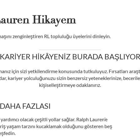
Lauren Hikayem
aşını zenginleştiren RL topluluğu üyelerini dinleyin.
KARIYER HIKÂYENIZ BURADA BAŞLIYO
nız için sizi yetkilendirme konusunda tutkuluyuz. Fırsatları araş
dar, kariyer yolculuğunuzu sizin benzersiz yeteneklerinize, becerile
kişiselleştirmeye odaklanırız.
 DAHA FAZLASI
yardımcı olacak çeşitli yollar sağlar. Ralph Lauren’e
lışveriş yaşam tarzını kucaklamak olduğunu gösteren beş
eşfedin.