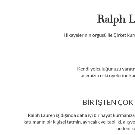
Ralph 
Hikayelerinin örgüsü ile Şirket kum
Kendi yolculuğunuzu yaratma
ailemizin eski üyelerine ka
BIR IŞTEN ÇOK
Ralph Lauren iş dışında daha iyi bir hayat kurmanıza 
katılmanın bir kişisel tatmin, ayrıcalık ve, tabii ki, a
nedeni k