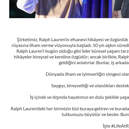
Şirketimiz, Ralph Lauren’in efsanevi hikâyesi ve özgünlük i
rüyasına ilham verme vizyonuyla başladı. 50 yılı aşkın süred
Ralph Lauren’i bugün olduğu gibi lider küresel yaşam tarzı 
hikâyeler bireysel ve kendine özgüdür; ancak birlikte, Ralp
geldiğini anlatırlar. Bunlar, iş arkada
Dünyada ilham ve iyimserliğin simgesi olan 
Saygıyı, bireyselliği ve olasılıkları dest
İş içinde ve dışında hayatımızı en dolu şekilde yaş
Ralph Lauren’deki her birimizin bizi buraya getiren ve burada 
tutkumuzu büyütür ve besler. Bunl
İşte #LifeAtR