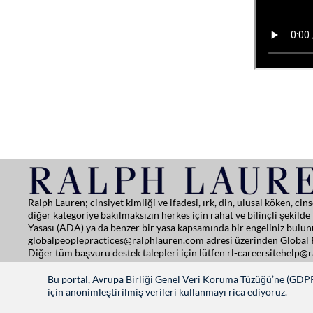
Ralph Lauren; cinsiyet kimliği ve ifadesi, ırk, din, ulusal köken, 
diğer kategoriye bakılmaksızın herkes için rahat ve bilinçli şekil
Yasası (ADA) ya da benzer bir yasa kapsamında bir engeliniz bulunu
globalpeoplepractices@ralphlauren.com
adresi üzerinden Global P
Diğer tüm başvuru destek talepleri için lütfen
rl-careersitehelp@
Gizlilik Bildirimi
|
Kullanım Şartları
|
Manage Cookie Settings
Bu portal, Avrupa Birliği Genel Veri Koruma Tüzüğü’ne (GDPR) 
için anonimleştirilmiş verileri kullanmayı rica ediyoruz.
RALPHLAUREN.COM