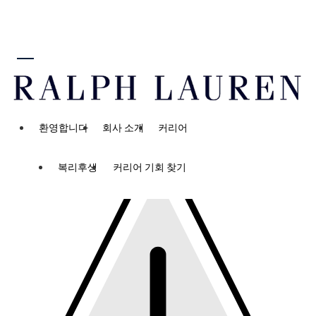
로 넘어가기
암호 재설정
환영합니다
회사 소개
커리어
임
복리후생
커리어 기회 찾기
시
암
호
만
료