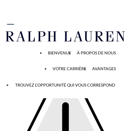
 au contenu
Réinitialiser le mot de passe
BIENVENUE
À PROPOS DE NOUS
Le
VOTRE CARRIÈRE
AVANTAGES
mot
de
passe
TROUVEZ L’OPPORTUNITÉ QUI VOUS CORRESPOND
temporaire
a
expiré