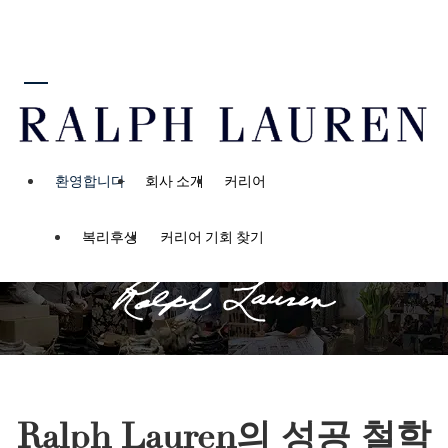
로 넘어가기
Start Your Ralph Lauren
Story
Be anything you
환영합니다
회사 소개
커리어
want to be. And
be many things.
복리후생
커리어 기회 찾기
Ralph Lauren의 성공 철학