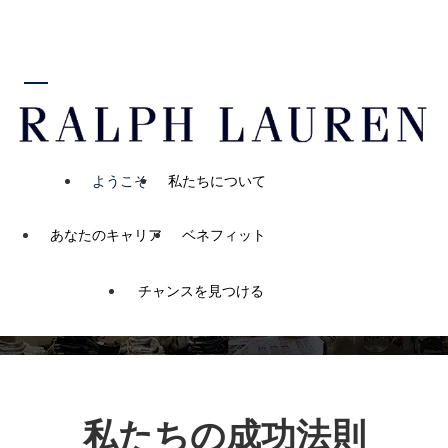
ンツに進む
あなたのラルフローレ
ン・ジャーニーを始めま
しょう
“Be anything you
ようこそ
私たちについて
want to be. And
あなたのキャリア
ベネフィット
be many things.”
チャンスを見つける
私たちの成功法則