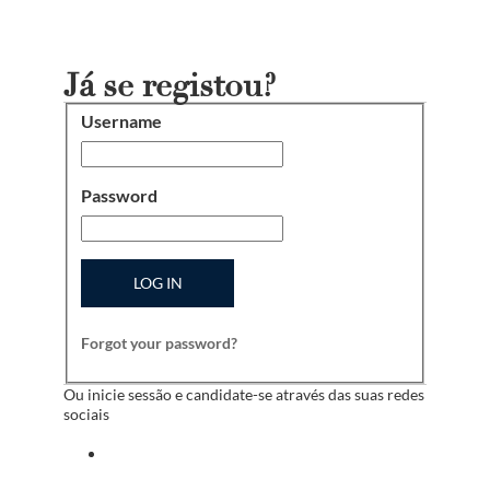
Já se registou?
Username
Login
Password
LOG IN
Forgot your password?
Ou inicie sessão e candidate-se através das suas redes
sociais
Iniciar sessão com facebook