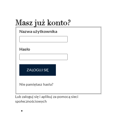
Masz już konto?
Nazwa użytkownika
Logowanie
Hasło
ZALOGUJ SIĘ
Nie pamiętasz hasła?
Lub zaloguj się i aplikuj za pomocą sieci
społecznościowych
Zaloguj się za pomocą facebook