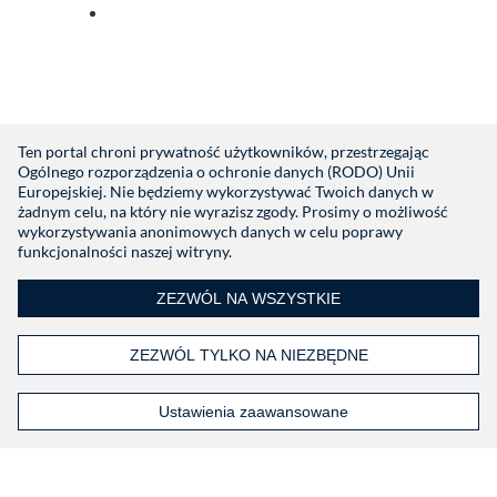
Zaloguj się za pomocą indeed
Nie mają Państwo konta?
Zarejestruj się
Ten portal chroni prywatność użytkowników, przestrzegając
Ogólnego rozporządzenia o ochronie danych (RODO) Unii
Europejskiej. Nie będziemy wykorzystywać Twoich danych w
żadnym celu, na który nie wyrazisz zgody. Prosimy o możliwość
wykorzystywania anonimowych danych w celu poprawy
funkcjonalności naszej witryny.
ZEZWÓL NA WSZYSTKIE
ZEZWÓL TYLKO NA NIEZBĘDNE
Ustawienia zaawansowane