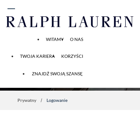
 do zawartości
WITAMY
O NAS
TWOJA KARIERA
KORZYŚCI
Proces aplikacji
ZNAJDŹ SWOJĄ SZANSĘ
Prywatny
Logowanie