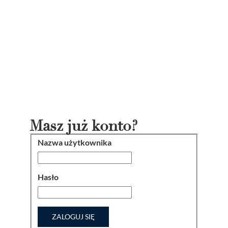
Masz już konto?
Nazwa użytkownika
Logowanie
Hasło
ZALOGUJ SIĘ