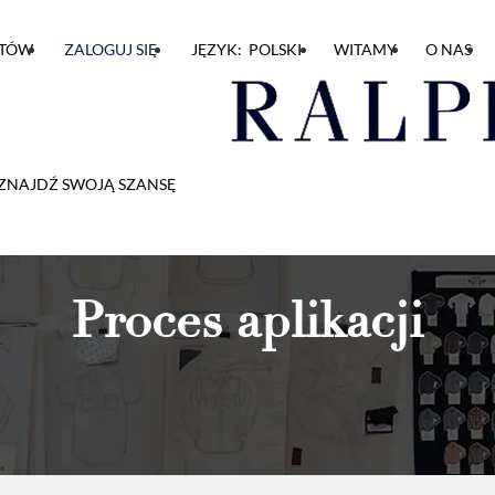
NTÓW
ZALOGUJ SIĘ
JĘZYK: POLSKI
WITAMY
O NAS
ZNAJDŹ SWOJĄ SZANSĘ
Proces aplikacji