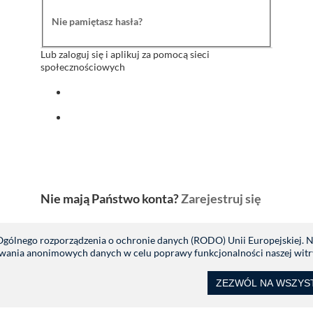
Nie pamiętasz hasła?
Lub zaloguj się i aplikuj za pomocą sieci
społecznościowych
Zaloguj się za pomocą facebook
Zaloguj się za pomocą indeed
Nie mają Państwo konta?
Zarejestruj się
 Ogólnego rozporządzenia o ochronie danych (RODO) Unii Europejskiej.
ywania anonimowych danych w celu poprawy funkcjonalności naszej witr
ZEZWÓL NA WSZYS